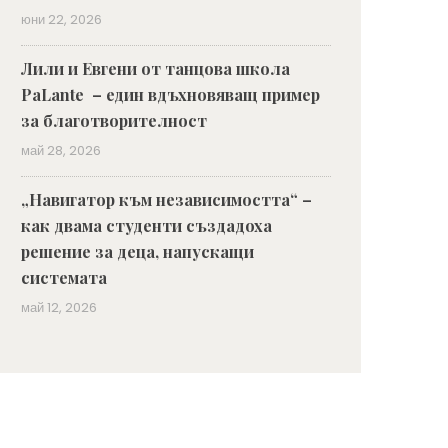
юни 22, 2026
Лили и Евгени от танцова школа
PaLante – един вдъхновяващ пример
за благотворителност
май 28, 2026
„Навигатор към независимостта“ –
как двама студенти създадоха
решение за деца, напускащи
системата
май 12, 2026