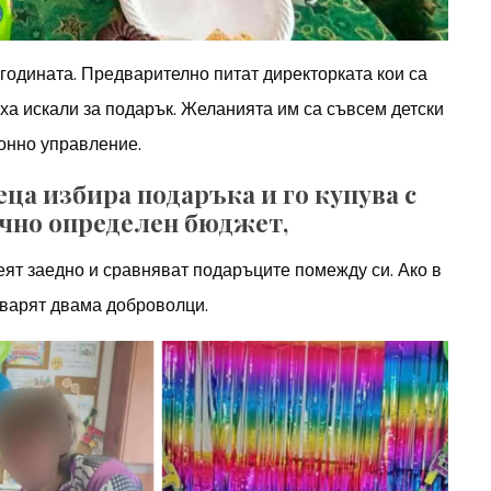
годината. Предварително питат директорката кои са
иха искали за подарък. Желанията им са съвсем детски
ионно управление.
еца избира подаръка и го купува с
очно определен бюджет,
еят заедно и сравняват подаръците помежду си. Ако в
оварят двама доброволци.