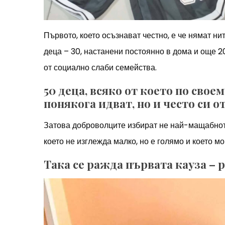
Първото, което осъзнават честно, е че нямат ни
деца – 30, настанени постоянно в дома и още 2
от социално слаби семейства.
50 деца, всяко от което по свое
понякога идват, но и често си о
Затова доброволците избират не най-мащабното,
което не изглежда малко, но е голямо и което мо
Така се ражда първата кауза – 