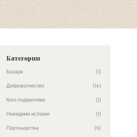
Категории
Базари
(1)
Доброволчество
(14)
Кого подкрепяме
(1)
Невидими истории
(1)
Партньорства
(9)